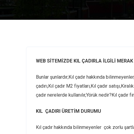
WEB SİTEMİZDE KIL ÇADIRLA İLGİLİ MERAK
Bunlar şunlardır;Kıl çadır hakkında bilinmeyenler, K
çadırı,Kıl çadır M2 fiyatları,Kıl çadır satışı,Kiralık
çadır nerelerde kullanılır,Yörük nedir?Kıl çadır fir
KIL ÇADIRI ÜRETİM DURUMU
Kıl çadır hakkında bilinmeyenler çok zorlu şartl