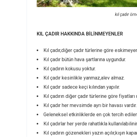
kıl çadır örn
KIL ÇADIR HAKKINDA BİLİNMEYENLER
Kıl çadır,diğer çadır türlerine göre eskimeyen
Kıl çadır bütün hava şartlarına uygundur.
Kıl çadırın kokusu yoktur.
Kıl çadır kesinlikle yanmaz,alev almaz.
Kıl çadır sadece keçi kılından yapılır.
Kıl çadırın diğer çadır türlerine göre fiyatları
Kıl çadır her mevsimde ayrı bir havası vardır.
Geleneksel etkinliklerde en çok tercih edilen
Kıl çadırlar her yerde rahatlıkla kullanılabilinir
Kıl çadırın gözenekleri yazın açılır,kışın kapan