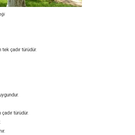
eği
 tek çadır türüdür.
 uygundur.
 çadır türüdür.
.
ır.