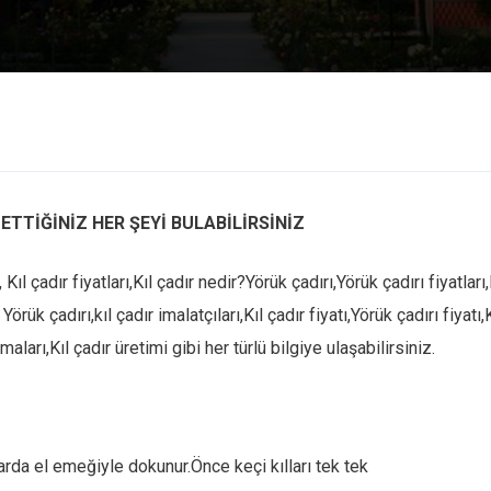
 ETTİĞİNİZ HER ŞEYİ BULABİLİRSİNİZ
ıl çadır fiyatları,Kıl çadır nedir?Yörük çadırı,Yörük çadırı fiyatları,
 Yörük çadırı,kıl çadır imalatçıları,Kıl çadır fiyatı,Yörük çadırı fiyatı,K
maları,Kıl çadır üretimi gibi her türlü bilgiye ulaşabilirsiniz.
arda el emeğiyle dokunur.Önce keçi kılları tek tek