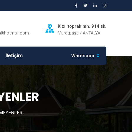
Kızıl toprak mh. 914 sk.
ri@hotmail.com
Muratpaşa / ANTALYA
İletişim
Whatsapp
YENLER
NMEYENLER