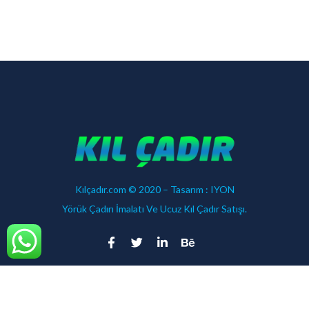
Kılçadır.com © 2020 – Tasarım :
IYON
Yörük Çadırı İmalatı Ve Ucuz Kıl Çadır Satışı.