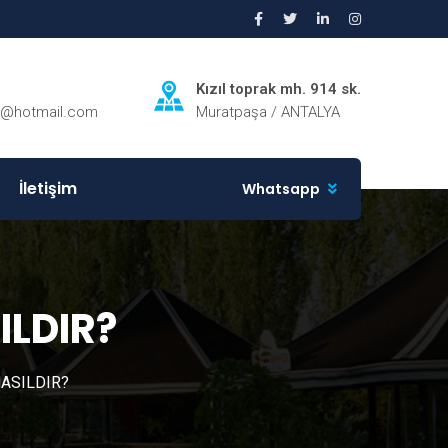
Kızıl toprak mh. 914 sk.
ri@hotmail.com
Muratpaşa / ANTALYA
İletişim
Whatsapp
ILDIR?
NASILDIR?