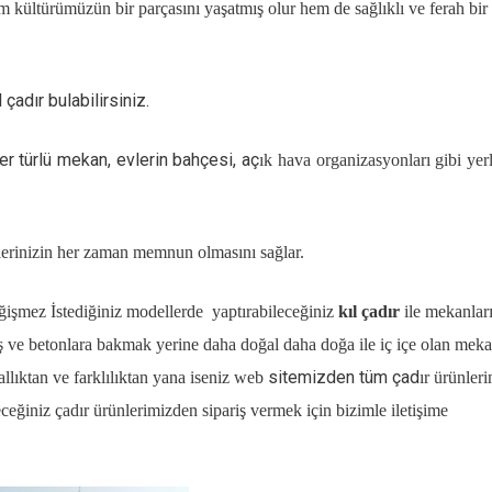
m kültürümüzün bir parçasını yaşatmış olur hem de sağlıklı ve ferah bir
çadır bulabilirsiniz.
er türlü mekan, evlerin bahçesi, aç
ık hava organizasyonları gibi yer
ilerinizin her zaman memnun olmasını sağlar.
eğişmez İstediğiniz modellerde yaptırabileceğiniz
kıl çadır
ile mekanlar
taş ve betonlara bakmak yerine daha doğal daha doğa ile iç içe olan meka
sitemizden tüm çad
allıktan ve farklılıktan yana iseniz web
ır ürünleri
receğiniz çadır ürünlerimizden sipariş vermek için bizimle iletişime