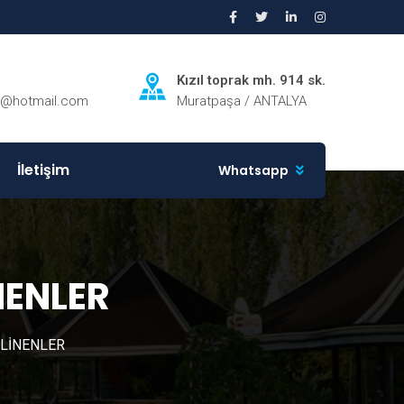
Kızıl toprak mh. 914 sk.
ri@hotmail.com
Muratpaşa / ANTALYA
İletişim
Whatsapp
NENLER
İLİNENLER