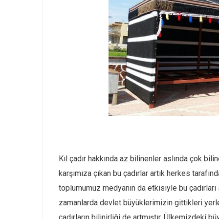
www
Kıl çadır hakkında az bilinenler aslında çok bilin
karşımıza çıkan bu çadırlar artık herkes taraf
toplumumuz medyanın da etkisiyle bu çadırları s
zamanlarda devlet büyüklerimizin gittikleri yerle
çadırların bilinirliği de artmıştır. Ülkemizdeki bü