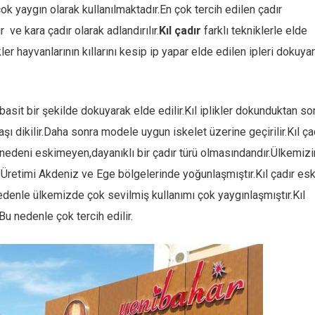
k yaygın olarak kullanılmaktadır.En çok tercih edilen çadır
r ve kara çadır olarak adlandırılır.
Kıl çadır
farklı tekniklerle elde
er hayvanlarının kıllarını kesip ip yapar elde edilen ipleri dokuya
sit bir şekilde dokuyarak elde edilir.Kıl iplikler dokunduktan so
şı dikilir.Daha sonra modele uygun iskelet üzerine geçirilir.Kıl ça
n nedeni eskimeyen,dayanıklı bir çadır türü olmasındandır.Ülkemizi
iz.Üretimi Akdeniz ve Ege bölgelerinde yoğunlaşmıştır.Kıl çadır esk
nedenle ülkemizde çok sevilmiş kullanımı çok yaygınlaşmıştır.Kıl
 nedenle çok tercih edilir.