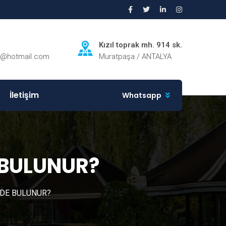
Kızıl toprak mh. 914 sk.
ri@hotmail.com
Muratpaşa / ANTALYA
İletişim
Whatsapp
 BULUNUR?
EDE BULUNUR?