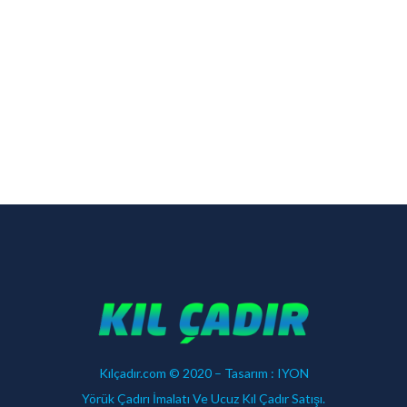
Kılçadır.com © 2020 – Tasarım :
IYON
Yörük Çadırı İmalatı Ve Ucuz Kıl Çadır Satışı.