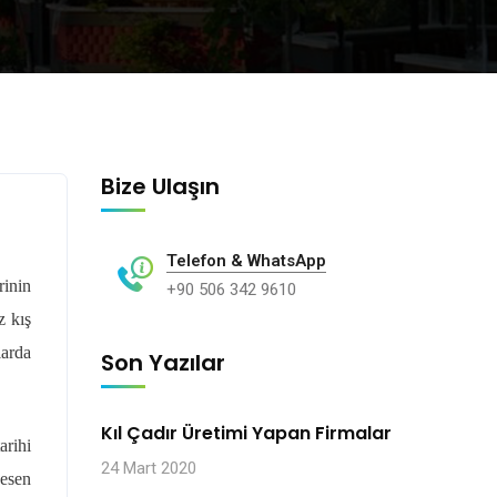
Bize Ulaşın
Telefon & WhatsApp
rinin
+90 506 342 9610
z kış
larda
Son Yazılar
Kıl Çadır Üretimi Yapan Firmalar
arihi
24 Mart 2020
desen