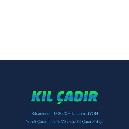
Kılçadır.com © 2020 – Tasarım :
IYON
Yörük Çadırı İmalatı Ve Ucuz Kıl Çadır Satışı.