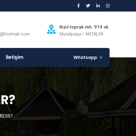
Kızıl toprak mh. 914 sk.
ri@hotmail.com
Muratpaşa / ANTALYA
İletişim
Whatsapp
İR?
MİDİR?