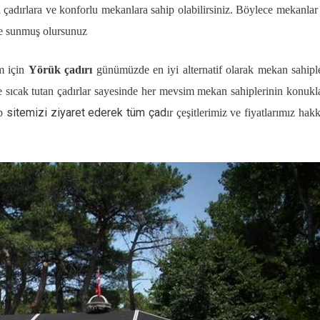
el çadırlara ve konforlu mekanlara sahip olabilirsiniz. Böylece mekanla
ize sunmuş olursunuz
am için
Yörük çadırı
günümüzde en iyi alternatif olarak mekan sahipl
ise sıcak tutan çadırlar sayesinde her mevsim mekan sahiplerinin konukl
sitemizi ziyaret ederek tüm çad
b
ır çeşitlerimiz ve fiyatlarımız hak