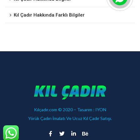
Kıl Çadır Hakkında Farklı Bilgiler
Kılçadır.com © 2020 – Tasarım :
IYON
Yörük Çadırı İmalatı Ve Ucuz Kıl Çadır Satışı.