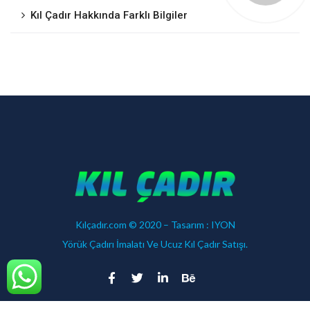
Kıl Çadır Hakkında Farklı Bilgiler
Kılçadır.com © 2020 – Tasarım :
IYON
Yörük Çadırı İmalatı Ve Ucuz Kıl Çadır Satışı.