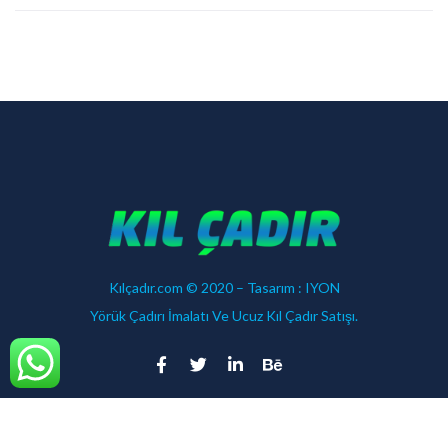
Kılçadır.com © 2020 – Tasarım :
IYON
Yörük Çadırı İmalatı Ve Ucuz Kıl Çadır Satışı.